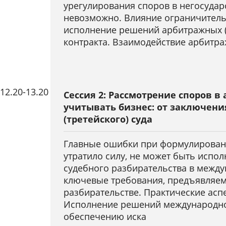
урегулирования споров в негосудар
невозможно. Влияние ограничитель
исполнение решений арбитражных (т
контракта. Взаимодействие арбитра
12.20
-
13.20
Сессия 2: Рассмотрение споров в
Коробейников
Вабищев
учитывать бизнес: от заключени
Александр Викторович
Виталий 
(третейского) суда
Партнер Baker Mckenzie г. Алматы
Начальник деп
(Республика Казахстан)
Главные ошибки при формулировани
обеспечения 
технологий Б
утратило силу, не может быть испо
(Республика Б
судебного разбирательства в межд
ключевые требования, предъявляем
разбирательстве. Практические ас
Исполнение решений международного
обеспечению иска