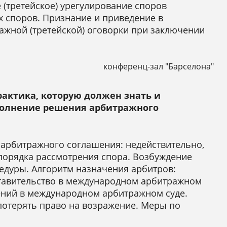
 (третейское) урегулирование споров
 споров. Признание и приведение в
ажной (третейской) оговорки при заключении
конференц-зал "Барселона"
рактика, которую должен знать и
Колбасов
сполнение решения арбитражного
Роман Александрович
Старший юрист SBH Law Offices
арбитражного соглашения: недействительно,
(Республика Беларусь)
ы
 порядка рассмотрения спора. Возбуждение
едуры. Алгоритм назначения арбитров:
тавительство в международном арбитражном
ений в международном арбитражном суде.
потерять право на возражение. Меры по