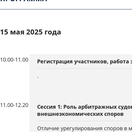
Председа
арбитраж
комиссии
Российск
15 мая 2025 года
(Российс
Корсак
Машон
Профессор
Александр
Елена 
междунаро
Российско
Станиславович
Партнер Ar
Федерации
10.00
-
11.00
(Республик
Регистрация участников, работа
Партнер, руководитель практики
«Разрешение споров» GRATA
.
International, Belarus
(Республика Беларусь)
11.00
-
12.20
Сессия 1: Роль арбитражных суд
внешнеэкономических споров
Отличие урегулирования споров в 