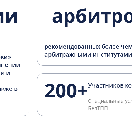
ии
арбитр
рекомендованных более чем
арбитражными институтам
бки»
олнении
и и
200+
Участников ко
акже в
Специальные усл
БелТПП