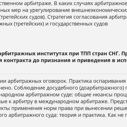
ственном арбитраже. В каких случаях арбитражное
ных мер на урегулирование внешнеэкономических
ретейских судов). Стратегия согласования арбитр
жных (третейских) и государственных судов
 арбитражных институтах при ТПП стран СНГ. П
ич
Хвалей
я контракта до признания и приведения в и
Владимирович
Владимир
артамента правового
Владимирович
и арбитражных оговорок. Практика оспаривания 
и цифровых
Партнер юридической фирм
елТПП
лнено. Соблюдение досудебного (доарбитражного)
«Мансорс», председатель
еларусь)
ународном арбитражном суде: общие нюансы проц
правления РАА
ые к арбитру в международном арбитраже. Предс
(Российская Федерация)
пекты применения норм права при вынесении реш
 арбитражного суда: теория и практика. Как не 