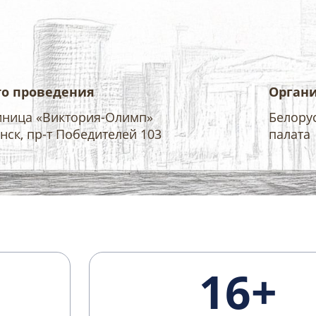
о проведения
Орган
иница «Виктория-Олимп»
Белору
инск, пр-т Победителей 103
палата
16+